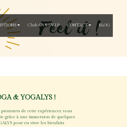
IPTIONS
Club CYS - V.I.P.
CONTACT
BLOG
 YOGA & YOGALYS !
ionniers de cette expériences, vous
vie grâce à une immersion de quelques
ALYS pour en vivre les bienfaits