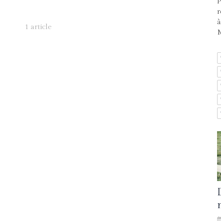
P
r
à
1 article
M