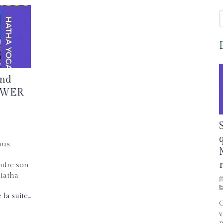
R
and
OWER
ous
endre son
 Hatha
 la suite...
C
v