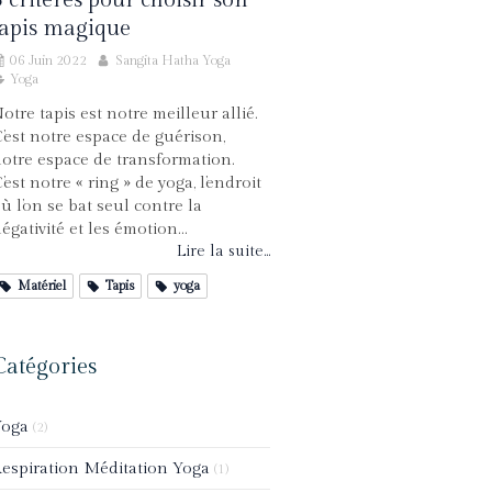
tapis magique
06 Juin 2022
Sangita Hatha Yoga
Yoga
otre tapis est notre meilleur allié.
’est notre espace de guérison,
otre espace de transformation.
’est notre « ring » de yoga, l’endroit
ù l’on se bat seul contre la
égativité et les émotion...
Lire la suite...
Matériel
Tapis
yoga
Catégories
Yoga
(2)
espiration Méditation Yoga
(1)