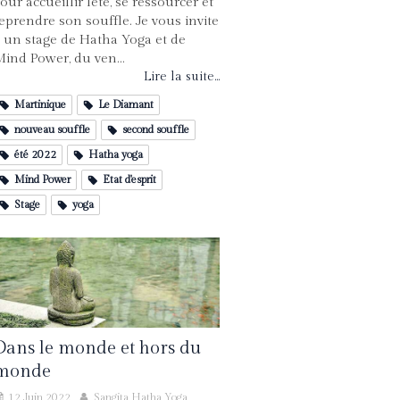
our accueillir l’été, se ressourcer et
eprendre son souffle. Je vous invite
 un stage de Hatha Yoga et de
ind Power, du ven...
Lire la suite...
Martinique
Le Diamant
nouveau souffle
second souffle
été 2022
Hatha yoga
Mind Power
Etat d'esprit
Stage
yoga
Dans le monde et hors du
monde
12 Juin 2022
Sangita Hatha Yoga