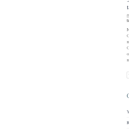
N
C
n
C
o
n
R