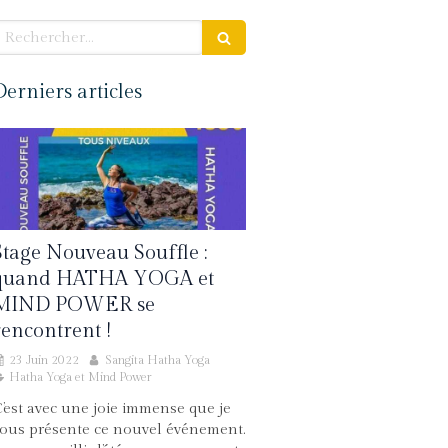
echercher
Derniers articles
Stage Nouveau Souffle :
quand HATHA YOGA et
MIND POWER se
rencontrent !
23 Juin 2022
Sangita Hatha Yoga
Hatha Yoga et Mind Power
’est avec une joie immense que je
ous présente ce nouvel événement.