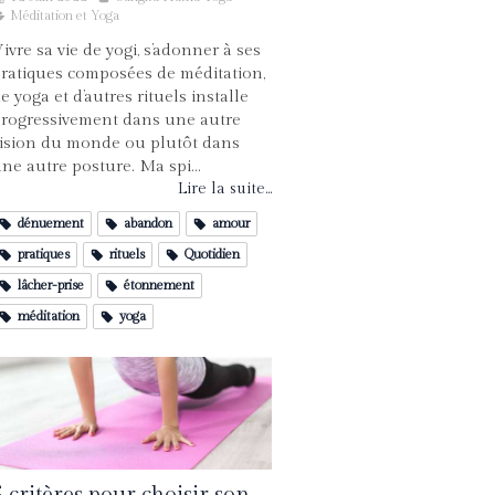
Méditation et Yoga
ivre sa vie de yogi, s’adonner à ses
ratiques composées de méditation,
e yoga et d’autres rituels installe
rogressivement dans une autre
ision du monde ou plutôt dans
ne autre posture. Ma spi...
Lire la suite...
dénuement
abandon
amour
pratiques
rituels
Quotidien
lâcher-prise
étonnement
méditation
yoga
5 critères pour choisir son