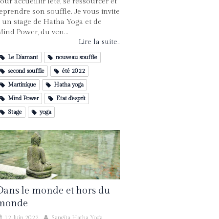
our accueillir l’été, se ressourcer et
eprendre son souffle. Je vous invite
 un stage de Hatha Yoga et de
ind Power, du ven...
Lire la suite...
Le Diamant
nouveau souffle
second souffle
été 2022
Martinique
Hatha yoga
Mind Power
Etat d'esprit
Stage
yoga
Dans le monde et hors du
monde
12 Juin 2022
Sangita Hatha Yoga