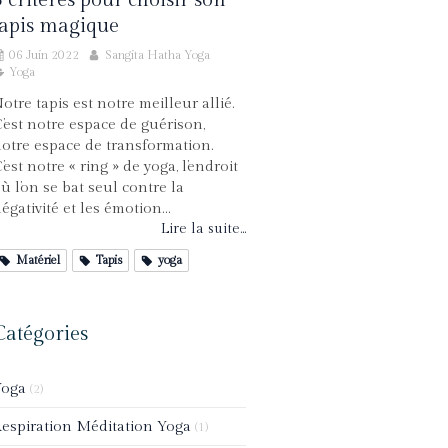
tapis magique
06 Juin 2022
Sangita Hatha Yoga
Yoga
otre tapis est notre meilleur allié.
’est notre espace de guérison,
otre espace de transformation.
’est notre « ring » de yoga, l’endroit
ù l’on se bat seul contre la
égativité et les émotion...
Lire la suite...
Matériel
Tapis
yoga
Catégories
Yoga
(2)
espiration Méditation Yoga
(1)