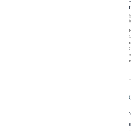
N
C
n
C
o
n
R