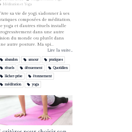
Méditation et Yoga
ivre sa vie de yogi, s’adonner à ses
ratiques composées de méditation,
e yoga et d’autres rituels installe
rogressivement dans une autre
ision du monde ou plutôt dans
ne autre posture. Ma spi...
Lire la suite...
abandon
amour
pratiques
rituels
dénuement
Quotidien
lâcher-prise
étonnement
méditation
yoga
5 critères pour choisir son