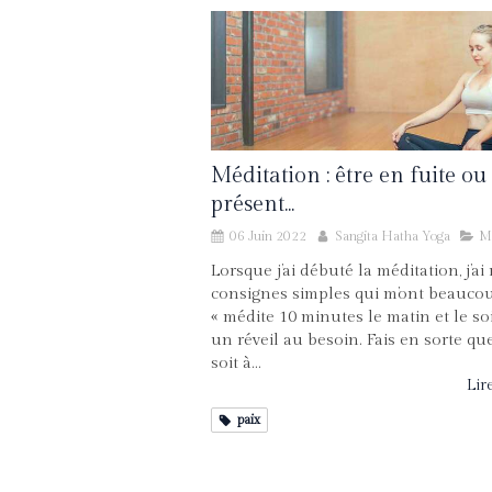
Méditation : être en fuite ou
présent...
06 Juin 2022
Sangita Hatha Yoga
Mé
Lorsque j’ai débuté la méditation, j’ai
consignes simples qui m’ont beaucou
« médite 10 minutes le matin et le soi
un réveil au besoin. Fais en sorte qu
soit à...
Lire
paix