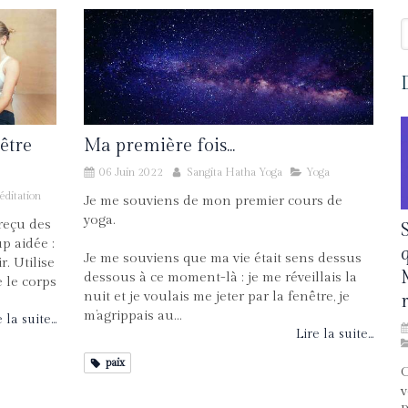
R
 être
Ma première fois...
06 Juin 2022
Sangita Hatha Yoga
Yoga
ditation
Je me souviens de mon premier cours de
yoga.
 reçu des
p aidée :
Je me souviens que ma vie était sens dessus
r. Utilise
dessous à ce moment-là : je me réveillais la
e le corps
nuit et je voulais me jeter par la fenêtre, je
m’agrippais au...
 la suite...
Lire la suite...
paix
C
v