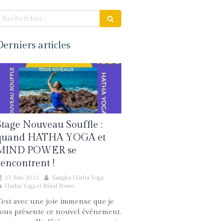
echercher
Derniers articles
Stage Nouveau Souffle :
quand HATHA YOGA et
MIND POWER se
rencontrent !
23 Juin 2022
Sangita Hatha Yoga
Hatha Yoga et Mind Power
’est avec une joie immense que je
ous présente ce nouvel événement.