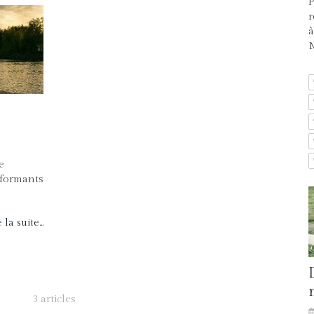
P
r
à
M
e
rformants
 la suite...
3 articles